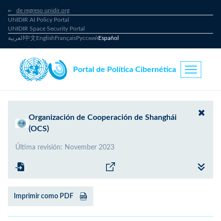
de regreso unidir.org
UNIDIR AI Policy Portal
UNIDIR Space Security Portal
العربية
中文
English
Français
Русский
Español
Portal de Política Cibernética
Organización de Cooperación de Shanghái
(OCS)
Última revisión
:
November 2023
Imprimir como PDF