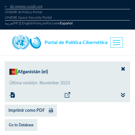
de regreso unidir.org
UNIDIR AI Policy Portal
UNIDIR Space Security Portal
العربية
中文
English
Français
Русский
Español
Portal de Política Cibernética
Afganistán (el)
Última revisión
:
November 2023
Imprimir como PDF
Go to Database