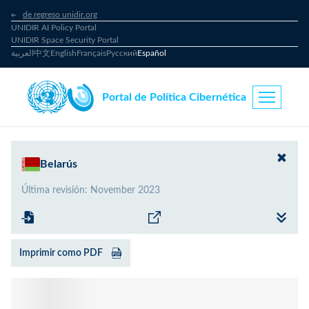
de regreso unidir.org
UNIDIR AI Policy Portal
UNIDIR Space Security Portal
العربية
中文
English
Français
Русский
Español
Portal de Política Cibernética
Belarús
Última revisión
:
November 2023
Imprimir como PDF