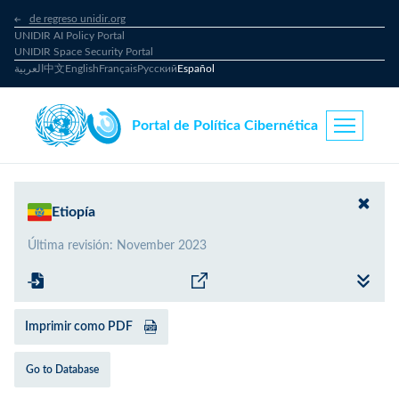
de regreso unidir.org
UNIDIR AI Policy Portal
UNIDIR Space Security Portal
العربية
中文
English
Français
Русский
Español
Portal de Política Cibernética
Etiopía
Última revisión
:
November 2023
Imprimir como PDF
Go to Database