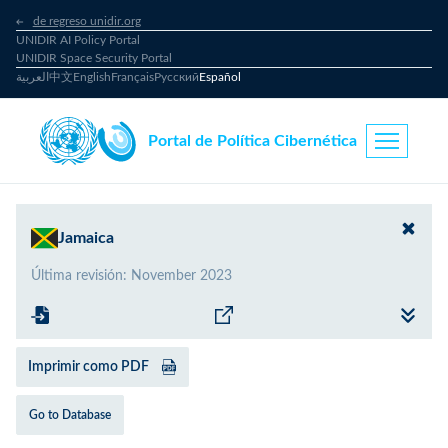
de regreso unidir.org
UNIDIR AI Policy Portal
UNIDIR Space Security Portal
العربية
中文
English
Français
Русский
Español
Portal de Política Cibernética
Jamaica
Última revisión
:
November 2023
Imprimir como PDF
Go to Database