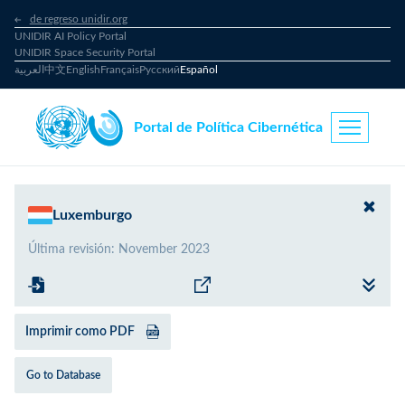
de regreso unidir.org
UNIDIR AI Policy Portal
UNIDIR Space Security Portal
العربية
中文
English
Français
Русский
Español
Portal de Política Cibernética
Luxemburgo
Última revisión
:
November 2023
Imprimir como PDF
Go to Database