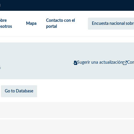
l
obre
Contacto con el
Mapa
Encuesta nacional sobre
sotros
portal
Sugerir una actualización
Com
6
Go to Database