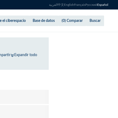
العربية
中文
English
Français
Русский
Español
 el ciberespacio
Base de datos
(0) Comparar
Buscar
partir
Expandir todo