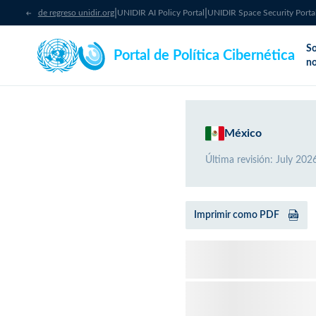
|
|
de regreso unidir.org
UNIDIR AI Policy Portal
UNIDIR Space Security Porta
S
Portal de Política Cibernética
no
México
Última revisión
:
July 202
Imprimir como PDF