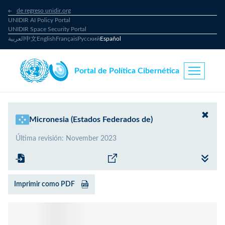
de regreso unidir.org
UNIDIR AI Policy Portal
UNIDIR Space Security Portal
العربية
中文
English
Français
Русский
Español
Portal de Política Cibernética
Micronesia (Estados Federados de)
Última revisión
:
November 2023
Imprimir como PDF