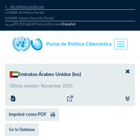
de regreso unidir.org
UNIDIR AI Policy Portal
UNIDIR Space Security Portal
العربية
中文
English
Français
Русский
Español
Portal de Política Cibernética
Emiratos Árabes Unidos (los)
Última revisión
:
November 2023
Imprimir como PDF
Go to Database