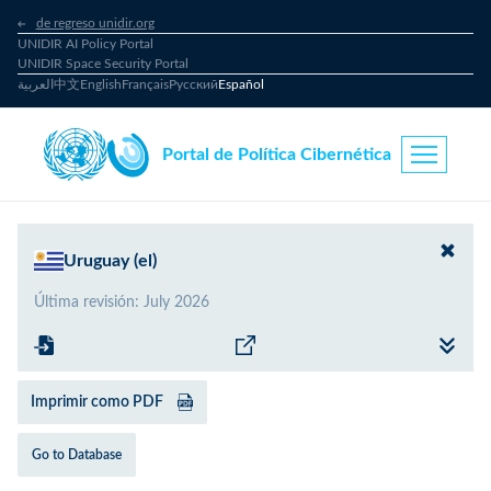
de regreso unidir.org
UNIDIR AI Policy Portal
UNIDIR Space Security Portal
العربية
中文
English
Français
Русский
Español
Portal de Política Cibernética
Uruguay (el)
Última revisión
:
July 2026
Imprimir como PDF
Go to Database