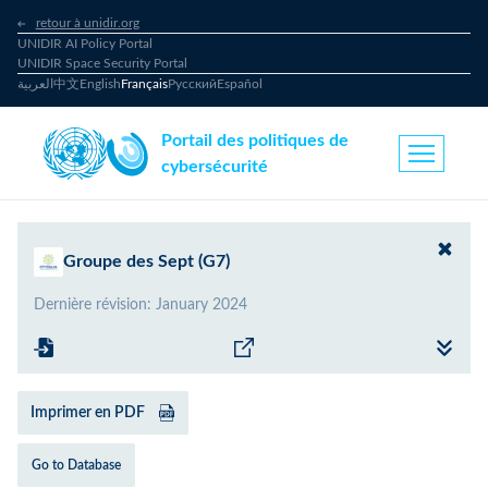
retour à unidir.org
UNIDIR AI Policy Portal
UNIDIR Space Security Portal
العربية
中文
English
Français
Русский
Español
Portail des politiques de
cybersécurité
Groupe des Sept (G7)
Dernière révision
:
January 2024
Imprimer en PDF
Go to Database