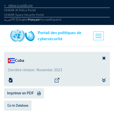
retour à unidir.org
UNIDIR AI Policy Portal
UNIDIR Space Security Portal
العربية
中文
English
Français
Русский
Español
Portail des politiques de
cybersécurité
Cuba
Dernière révision
:
November 2023
Imprimer en PDF
Go to Database