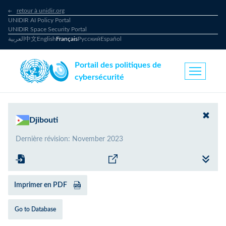
retour à unidir.org
UNIDIR AI Policy Portal
UNIDIR Space Security Portal
العربية
中文
English
Français
Русский
Español
Portail des politiques de
cybersécurité
Djibouti
Dernière révision
:
November 2023
Imprimer en PDF
Go to Database