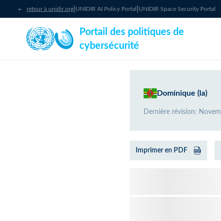
|
|
retour à unidir.org
UNIDIR AI Policy Portal
UNIDIR Space Security Portal
Portail des politiques de
cybersécurité
Dominique (la)
Dernière révision
:
Novem
Imprimer en PDF