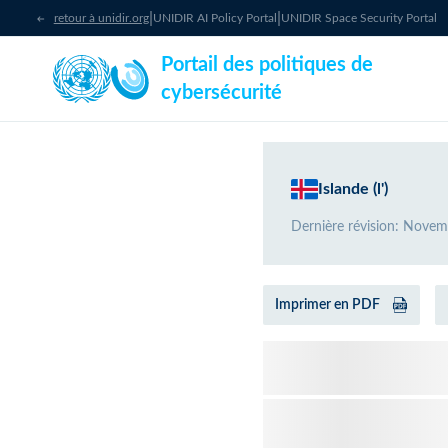
|
|
retour à unidir.org
UNIDIR AI Policy Portal
UNIDIR Space Security Portal
Portail des politiques de
cybersécurité
Islande (l')
Dernière révision
:
Novem
Imprimer en PDF