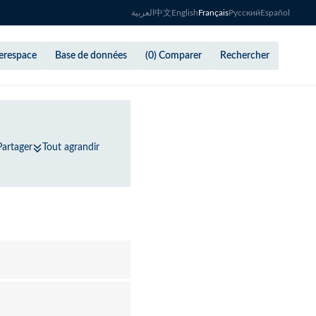
العربية
中文
English
Français
Русский
Español
berespace
Base de données
(0) Comparer
Rechercher
Partager
Tout agrandir