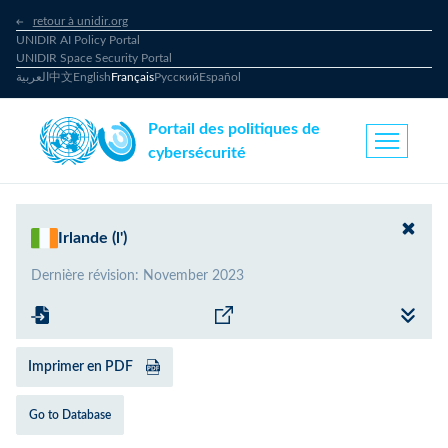
retour à unidir.org
UNIDIR AI Policy Portal
UNIDIR Space Security Portal
العربية
中文
English
Français
Русский
Español
Portail des politiques de
cybersécurité
Irlande (l')
Dernière révision
:
November 2023
Imprimer en PDF
Go to Database