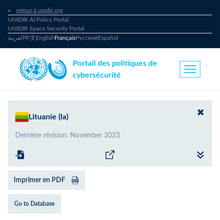
retour à unidir.org
UNIDIR AI Policy Portal
UNIDIR Space Security Portal
العربية
中文
English
Français
Русский
Español
Portail des politiques de
cybersécurité
Lituanie (la)
Dernière révision
:
November 2023
Imprimer en PDF
Go to Database