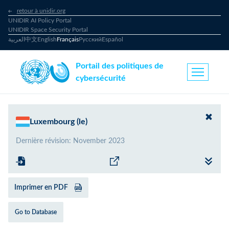
retour à unidir.org
UNIDIR AI Policy Portal
UNIDIR Space Security Portal
العربية
中文
English
Français
Русский
Español
Portail des politiques de
cybersécurité
Luxembourg (le)
Dernière révision
:
November 2023
Imprimer en PDF
Go to Database