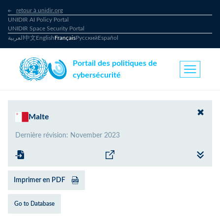
retour à unidir.org
UNIDIR AI Policy Portal
UNIDIR Space Security Portal
العربية
中文
English
Français
Русский
Español
Portail des politiques de
cybersécurité
Malte
Dernière révision
:
November 2023
Imprimer en PDF
Go to Database