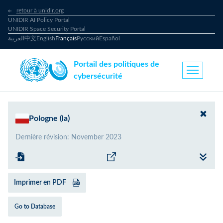
retour à unidir.org
UNIDIR AI Policy Portal
UNIDIR Space Security Portal
العربية
中文
English
Français
Русский
Español
Portail des politiques de
cybersécurité
Pologne (la)
Dernière révision
:
November 2023
Imprimer en PDF
Go to Database