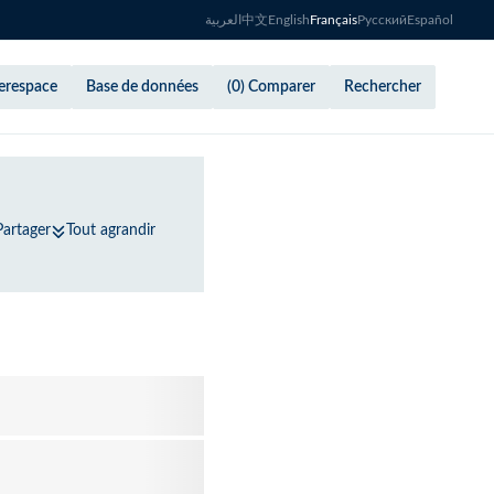
العربية
中文
English
Français
Русский
Español
berespace
Base de données
(0) Comparer
Rechercher
Partager
Tout agrandir