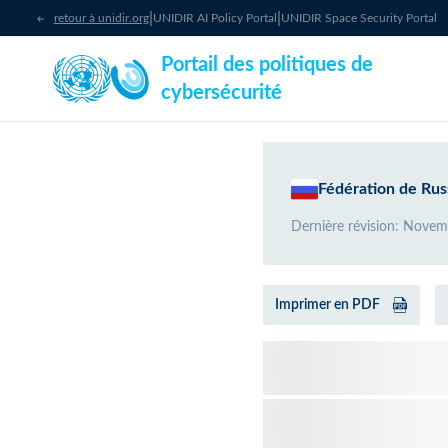
|
|
retour à unidir.org
UNIDIR AI Policy Portal
UNIDIR Space Security Portal
Portail des politiques de
cybersécurité
Fédération de Russ
Dernière révision
:
Novem
Imprimer en PDF