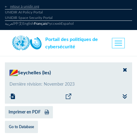
retour à unidir.org
UNIDIR AI Policy Portal
UNIDIR Space Security Portal
العربية
中文
English
Français
Русский
Español
Portail des politiques de
cybersécurité
Seychelles (les)
Dernière révision
:
November 2023
Imprimer en PDF
Go to Database