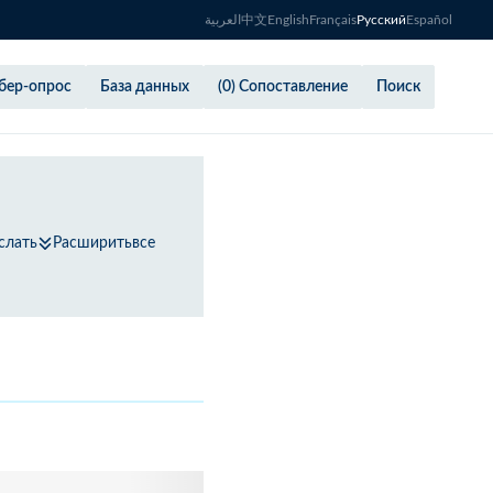
العربية
中文
English
Français
Русский
Español
бер-опрос
База данных
(0) Сопоставление
Поиск
слать
Расширитьвсе