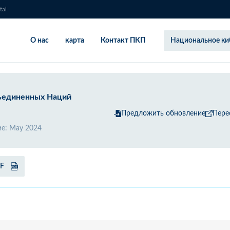
tal
О нас
карта
Контакт ПКП
Национальное ки
ъединенных Наций
Предложить обновление
Пере
ие
:
May 2024
DF