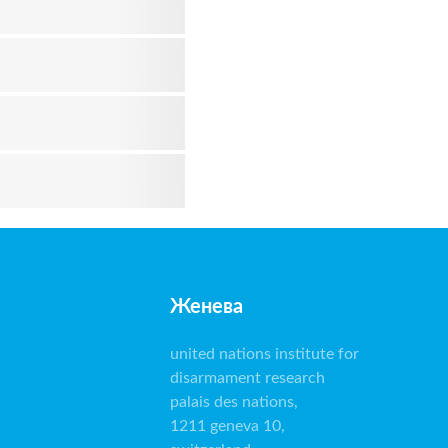
Женева
united nations institute for
disarmament research
palais des nations,
1211 geneva 10,