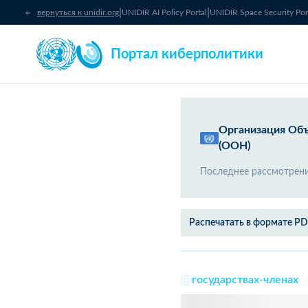
|
|
вернуться к unidir.org
UNIDIR AI Policy Portal
UNIDIR Space Security Por
Портал киберполитики
Организация Об
(ООН)
Последнее рассмотрен
Распечатать в формате P
государствах-членах