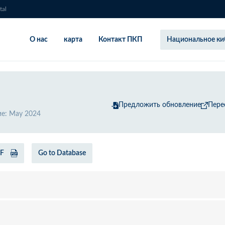
tal
О нас
карта
Контакт ПКП
Национальное ки
Предложить обновление
Пере
ие
:
May 2024
DF
Go to Database