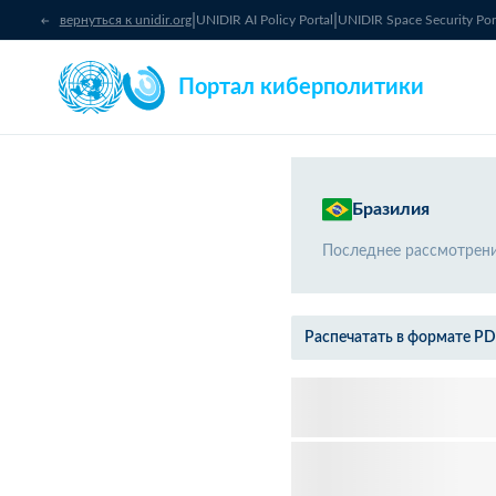
|
|
вернуться к unidir.org
UNIDIR AI Policy Portal
UNIDIR Space Security Por
Портал киберполитики
Бразилия
Последнее рассмотрен
Распечатать в формате P