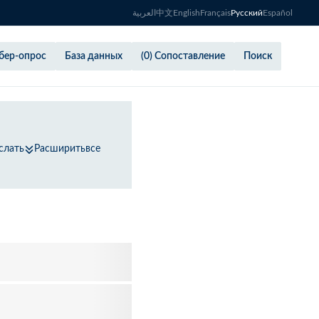
العربية
中文
English
Français
Русский
Español
бер-опрос
База данных
(0) Сопоставление
Поиск
слать
Расширитьвсе