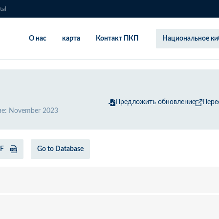
tal
О нас
карта
Контакт ПКП
Национальное ки
Предложить обновление
Пере
ие
:
November 2023
DF
Go to Database