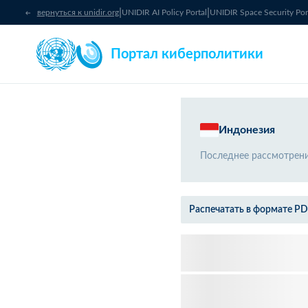
|
|
вернуться к unidir.org
UNIDIR AI Policy Portal
UNIDIR Space Security Por
Портал киберполитики
Индонезия
Последнее рассмотрен
Распечатать в формате P