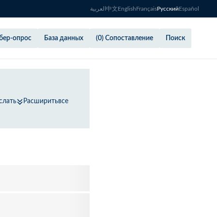
العربية
中文
English
Français
Русский
Español
бер-опрос
База данных
(0) Сопоставление
Поиск
слать
Расширитьвсе