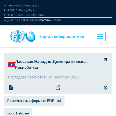
вернуться к unidir.org
UNIDIR AI Policy Portal
UNIDIR Space Security Portal
العربية
中文
English
Français
Русский
Español
Портал киберполитики
Лаосская Народно-Демократическая
Республика
Последнее рассмотрение
:
December 2023
Распечатать в формате PDF
Go to Database