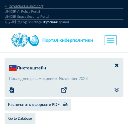
вернуться к unidir.org
UNIDIR AI Policy Portal
UNIDIR Space Security Portal
العربية
中文
English
Français
Русский
Español
Портал киберполитики
Лихтенштейн
Последнее рассмотрение
:
November 2023
Распечатать в формате PDF
Go to Database