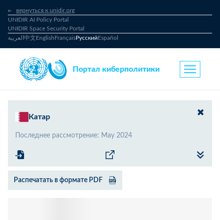
вернуться к unidir.org
UNIDIR AI Policy Portal
UNIDIR Space Security Portal
العربية
中文
English
Français
Русский
Español
Портал киберполитики
Катар
Последнее рассмотрение
:
May 2024
Распечатать в формате PDF