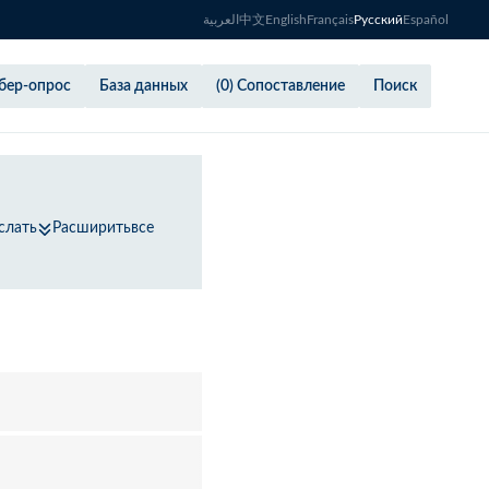
العربية
中文
English
Français
Русский
Español
бер-опрос
База данных
(0) Сопоставление
Поиск
слать
Расширитьвсе