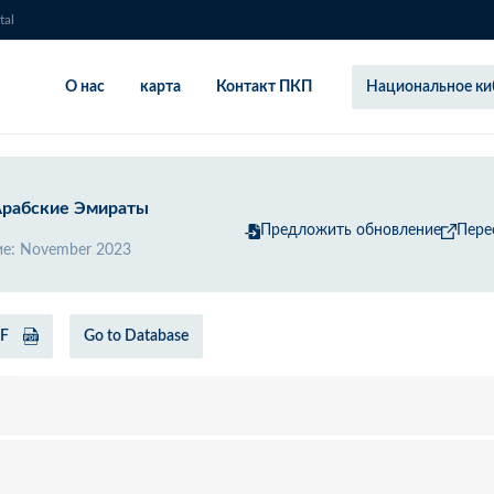
tal
О нас
карта
Контакт ПКП
Национальное ки
рабские Эмираты
Предложить обновление
Пере
ие
:
November 2023
DF
Go to Database