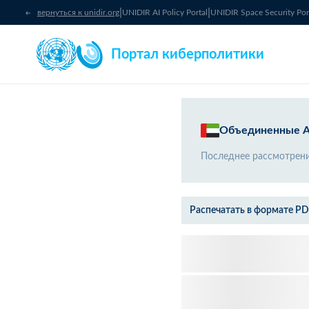
|
|
вернуться к unidir.org
UNIDIR AI Policy Portal
UNIDIR Space Security Por
Портал киберполитики
Объединенные А
Последнее рассмотрен
Распечатать в формате P